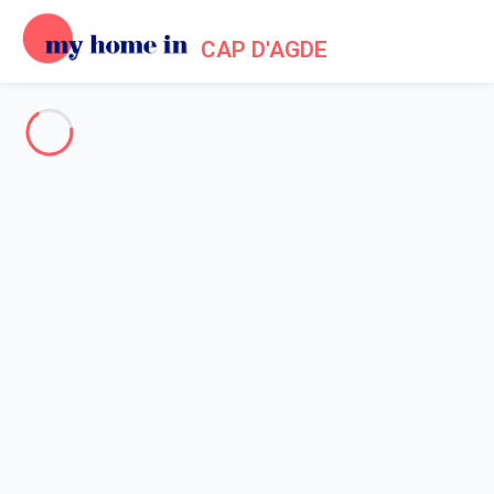
CAP D'AGDE
Cap d'Agde & Surroundings
-
Votre recherche
SEARCH
Vos filtres
Appliquer
Arriving