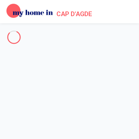
CAP D'AGDE
Cap d'Agde & Surroundings
-
Votre recherche
SEARCH
Vos filtres
Appliquer
Arriving