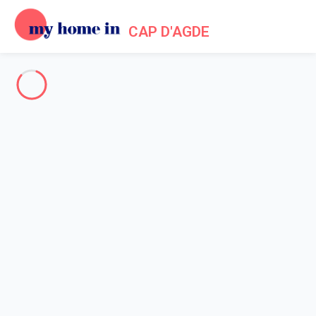
CAP D'AGDE
Cap d'Agde & Surroundings
-
Votre recherche
SEARCH
Vos filtres
Appliquer
Arriving